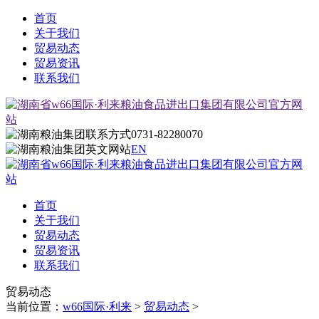
首页
关于我们
贸易动态
贸易资讯
联系我们
0731-82280070
EN
首页
关于我们
贸易动态
贸易资讯
联系我们
贸易动态
当前位置：
w66国际·利来
>
贸易动态
>