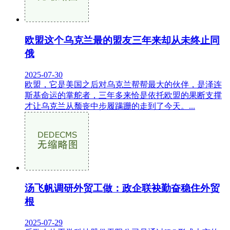
欧盟这个乌克兰最的盟友三年来却从未终止同
俄
2025-07-30
欧盟，它是美国之后对乌克兰帮帮最大的伙伴，是泽连
斯基命运的掌舵者，三年多来恰是依托欧盟的果断支撑
才让乌克兰从颓丧中步履蹒跚的走到了今天。...
汤飞帆调研外贸工做：政企联袂勤奋稳住外贸
根
2025-07-29