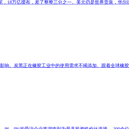
国呢，18万亿摆布，差了整整三分之一。美元仍是世界货泉，华尔街
影响。炭黑正在橡胶工业中的使用需求不竭添加。跟着全球橡胶产
6。9%的受访企业将湖南列为最具投资性价比选择。 300余位