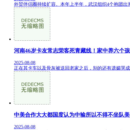
外贸伴侣圈持续扩容。本年上半年，武汉组织4个抱团出
河南46岁卡友常志荣客死青藏线！家中养六个
2025-08-08
正在其卡车以及骨灰被送回老家之后，别的还有遗孀哭成
中美合作大大都国度认为中输所以不得不坐队美
2025-08-08