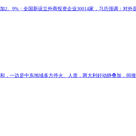
加2。9%；全国新设立外商投资企业30014家，习总强调：对外
和，一边是中东地域多方停火、人质，两大利好动静叠加，间接点