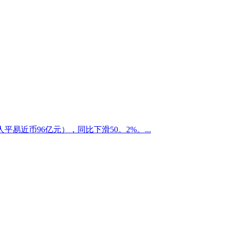
易近币96亿元），同比下滑50。2%。...