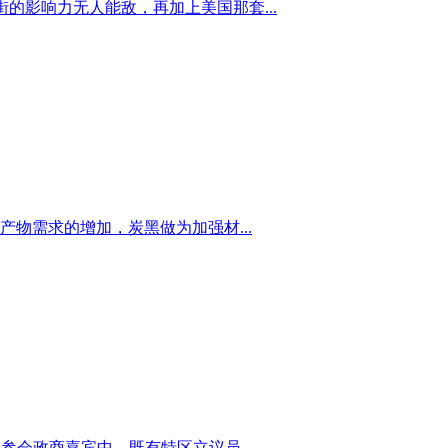
的影响力无人能敌，再加上美国那套...
物需求的增加，炭黑做为加强材...
参会政商嘉宾中，既有特区立议员、...