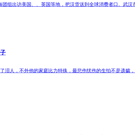
海团组出访美国、、英国等地，把汉货送到全球消费者口。武汉市还
孩子
了泪人，不外他的家庭比力特殊，最悲伤忧伤的生怕不是遗孀，而