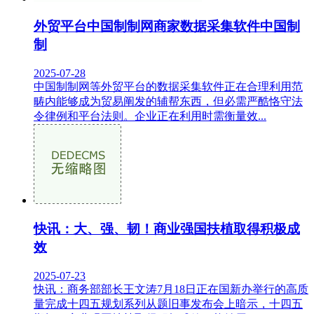
外贸平台中国制制网商家数据采集软件中国制
制
2025-07-28
中国制制网等外贸平台的数据采集软件正在合理利用范
畴内能够成为贸易阐发的辅帮东西，但必需严酷恪守法
令律例和平台法则。企业正在利用时需衡量效...
快讯：大、强、韧！商业强国扶植取得积极成
效
2025-07-23
快讯：商务部部长王文涛7月18日正在国新办举行的高质
量完成十四五规划系列从题旧事发布会上暗示，十四五