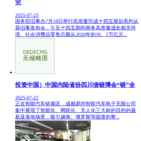
完
2025-07-23
国务院旧事办7月18日举行高质量完成十四五规划系列从
题旧事发布会，引见十四五期间商务高质量成长相关环
境。社会消费品零售总额从2020年的39。1万亿元...
投资中国）中国内陆省份四川借链博会“链”全
2025-07-22
正在智能汽车链展区，成都易控智联汽车电子无限公司
集中展现了智能化、网联化、无人化三大标的目的的最
新及落地场景，吸引越南、俄罗斯等国度的整...