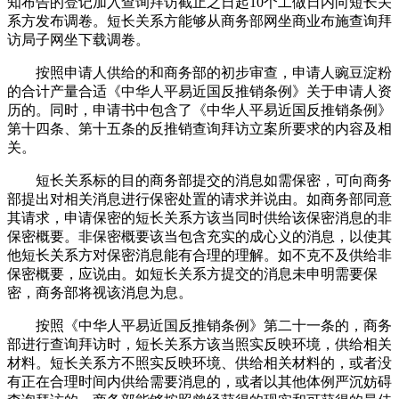
知布告的登记加入查询拜访截止之日起10个工做日内向短长关
系方发布调卷。短长关系方能够从商务部网坐商业布施查询拜
访局子网坐下载调卷。
按照申请人供给的和商务部的初步审查，申请人豌豆淀粉
的合计产量合适《中华人平易近国反推销条例》关于申请人资
历的。同时，申请书中包含了《中华人平易近国反推销条例》
第十四条、第十五条的反推销查询拜访立案所要求的内容及相
关。
短长关系标的目的商务部提交的消息如需保密，可向商务
部提出对相关消息进行保密处置的请求并说由。如商务部同意
其请求，申请保密的短长关系方该当同时供给该保密消息的非
保密概要。非保密概要该当包含充实的成心义的消息，以使其
他短长关系方对保密消息能有合理的理解。如不克不及供给非
保密概要，应说由。如短长关系方提交的消息未申明需要保
密，商务部将视该消息为息。
按照《中华人平易近国反推销条例》第二十一条的，商务
部进行查询拜访时，短长关系方该当照实反映环境，供给相关
材料。短长关系方不照实反映环境、供给相关材料的，或者没
有正在合理时间内供给需要消息的，或者以其他体例严沉妨碍