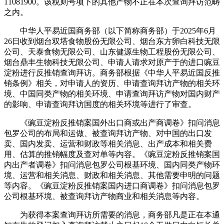
11081900。该税则号项下的其他产物不正在本次查询拜访范畴
之内。
中华人平易近国商务部（以下简称商务部）于2025年6月
26日收到烟台双塔食物股份无限公司、烟台东方卵白科技无限
公司、天泰食物无限公司、山东健源生物工程股份无限公司、
烟台鼎丰生物科技无限公司、申请人请求对原产于的进口豌豆
淀粉进行反推销查询拜访。商务部根据《中华人平易近国反推
销条例》相关，对申请人的资历、申请查询拜访产物的相关环
境、中国同类产物的相关环境、申请查询拜访产物对国内财产
的影响、申请查询拜访国度的相关环境等进行了审查。
《豌豆淀粉反推销案国外出口商或出产商调卷》扣问消息
包罗公司的布局和运做、被查询拜访产物、对中国的出口发
卖、国内发卖、运营和财政等相关消息、出产成本和相关费
用、估算的推销幅度及查对单等内容。《豌豆淀粉反推销案国
内出产者调卷》扣问消息包罗公司根基环境、国内同类产物环
境、运营和相关消息、财政和相关消息、其他需要申明的问题
等内容。《豌豆淀粉反推销案国内进口商调卷》扣问消息包罗
公司根基环境、被查询拜访产物商业和相关消息等内容。
为获得本案查询拜访所需要的消息，商务部凡是正在本通