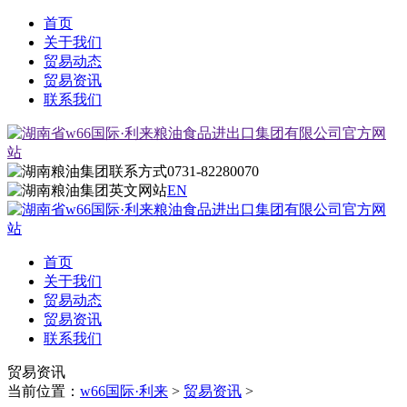
首页
关于我们
贸易动态
贸易资讯
联系我们
0731-82280070
EN
首页
关于我们
贸易动态
贸易资讯
联系我们
贸易资讯
当前位置：
w66国际·利来
>
贸易资讯
>