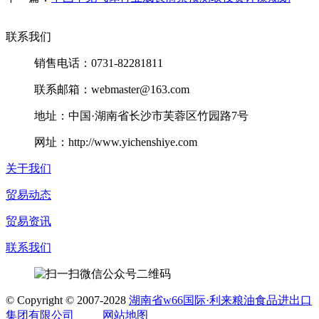
联系我们
销售电话：0731-82281811
联系邮箱：webmaster@163.com
地址：中国·湖南省长沙市芙蓉区竹园路7号
网址：http://www.yichenshiye.com
关于我们
贸易动态
贸易资讯
联系我们
©
Copyright © 2007-2028
湖南省w66国际·利来粮油食品进出口
集团有限公司
网站地图